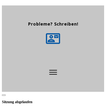
Probleme? Schreiben!
Dialog
schließen
Sitzung abgelaufen