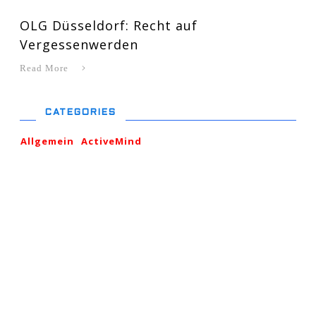
OLG Düsseldorf: Recht auf
Vergessenwerden
Read More
CATEGORIES
Allgemein
ActiveMind
Learn more about [your
subject]. Start Now!