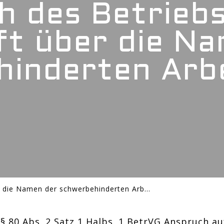
h des Betriebs
t über die N
hinderten Arb
Anspruch des Betriebsrats auf Auskunft über die Namen der schwerbehinderten Arbeitnehmer
§ 80 Abs. 2 Satz 1 Halbs. 1 BetrVG Anspruch au