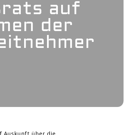
rats auf
amen der
eitnehmer
f Auskunft über die