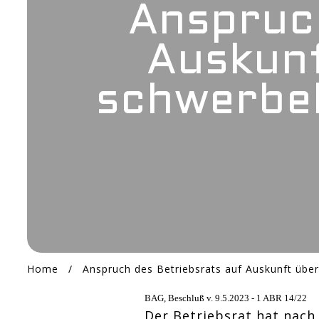
Anspruc
Auskunf
schwerbe
Home
/
BAG, Beschluß v. 9.5.2023 - 1 ABR 14/22
Der Betriebsrat hat nach 